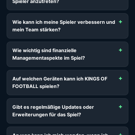
Spieler anzutreten?
Wie kann ich meine Spieler verbessern und
mein Team stärken?
Wie wichtig sind finanzielle
Managementaspekte im Spiel?
Auf welchen Geräten kann ich KINGS OF
FOOTBALL spielen?
Gibt es regelmäßige Updates oder
Erweiterungen für das Spiel?