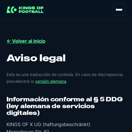
← Volver al inicio
Aviso legal
Esta es una traducción de cortesía. En caso de discrepancia,
prevalecerá la
versión alemana
.
Información conforme al § 5 DDG
(ley alemana de servicios
digitales)
KINGS OF X UG (haftungsbeschränkt)
Monschauer Str. 61