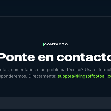
CONTACTO
Ponte en contact
ntas, comentarios o un problema técnico? Usa el formula
sponderemos. Directamente:
support@kingsoffootball.