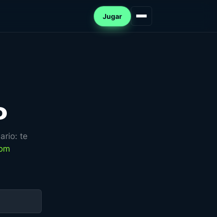
Jugar
o
rio: te
com